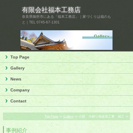
有限会社福本工務店
奈良県御所市にある「福本工務店」｜家づくりは福のも
と｜TEL 0745-67-1301
Top Page
Gallery
News
Company
Contact
Top Page
≫
Gallery
≫ Ｏ邸 水廻り他改造工事 竣工 ≫
事例紹介