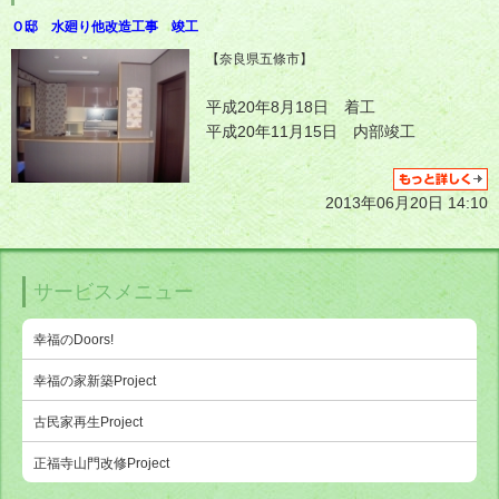
Ｏ邸 水廻り他改造工事 竣工
【
奈良県五條市
】
平成20年8月18日 着工
平成20年11月15日 内部竣工
2013年06月20日 14:10
サービスメニュー
幸福のDoors!
幸福の家新築Project
古民家再生Project
正福寺山門改修Project