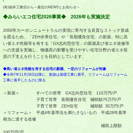
(有)福本工務店から～最近のNEWSとお知らせ～
◆みらいエコ住宅2026事業◆ 2026年も実施決定
2050年カーボンニュートラルの実現に寄与する良質なストック形成
を図るため、「ZEH水準住宅」や「長期優良住宅」の新築、特に高
い省エネ性能等を有する「GX志向型住宅」の新築及び省エネ改修等
への支援を実施し、物価高の影響を受けやすい住宅分野の省エネ投
資の下支えを行うことを目的としています。
◆髙い省エネ性能を有する住宅の新築、一定のリフォームが対象
◆令和7年11月28日以降に、新築は基礎工事に着手、リフォームはリフォーム
工事に着手したものに限る
＜新築＞ すべての世帯 GX志向型住宅 110万円/戸
子育て世帯 長期優良住宅 補助額75万円/戸
子育て世帯 ZEH住宅 補助額 35万円/戸
＜リフォーム＞ 平成4年基準法を満たさないもの 平成28年基準
相当に達する改修
補助上限額
100万円/戸