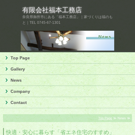
有限会社福本工務店
奈良県御所市にある「福本工務店」｜家づくりは福のも
と｜TEL 0745-67-1301
Top Page
Gallery
News
Company
Contact
Top Page
≫ News ≫
快適・安心に暮らす「省エネ住宅のすすめ」