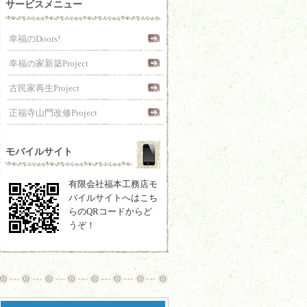
サービスメニュー
幸福のDoors!
幸福の家新築Project
古民家再生Project
正福寺山門改修Project
モバイルサイト
有限会社福本工務店モ
バイルサイトへはこち
らのQRコードからど
うぞ！