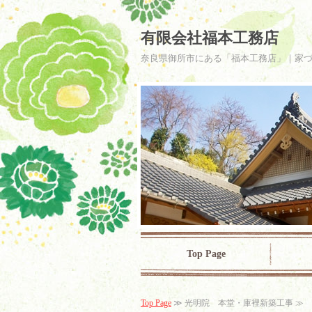
有限会社福本工務店
奈良県御所市にある「福本工務店」｜家づくりは福
Top Page
Top Page
≫ 光明院 本堂・庫裡新築工事 ≫