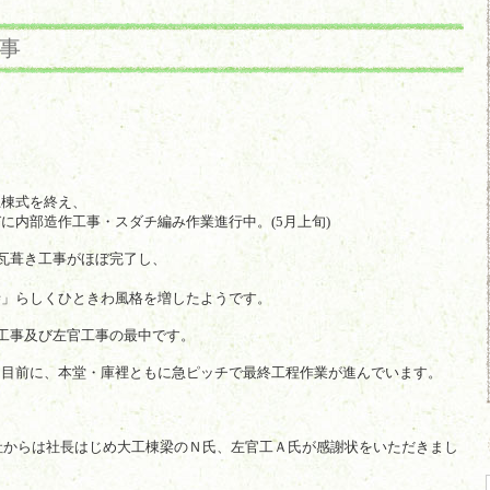
事
上棟式を終え、
に内部造作工事・スダチ編み作業進行中。(5月上旬)
根瓦葺き工事がほぼ完了し、
寺」らしくひときわ風格を増したようです。
作工事及び左官工事の最中です。
を目前に、本堂・庫裡ともに急ピッチで最終工程作業が進んでいます。
当社からは社長はじめ大工棟梁のＮ氏、左官工Ａ氏が感謝状をいただきまし