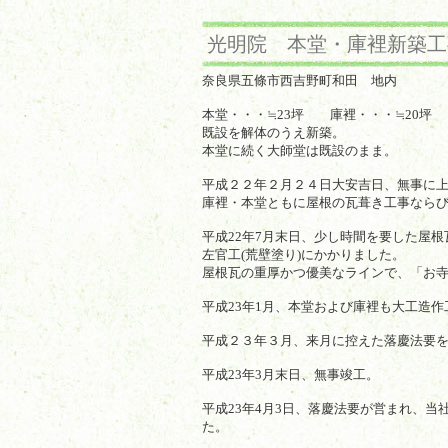
光明院 本堂・庫裡新築工
奈良県五條市西吉野町和田 地内
本堂・・・≒23坪 庫裡・・・≒20坪
既設を解体のうえ新築。
本堂に続く大師堂は既設のまま。
平成２２年２月２４日大安吉日、無事に
庫裡・本堂ともに屋根の瓦葺き工事ならび
平成22年7月末日、少し時間を要した屋
左官工(荒壁塗り)にかかりました。
屋根瓦の重厚かつ優美なラインで、「お
平成23年1月、本堂および庫裡も大工造
平成２３年３月、来月に控えた落慶法要
平成23年3月末日、無事竣工。
平成23年4月3日、落慶法要が営まれ、
た。